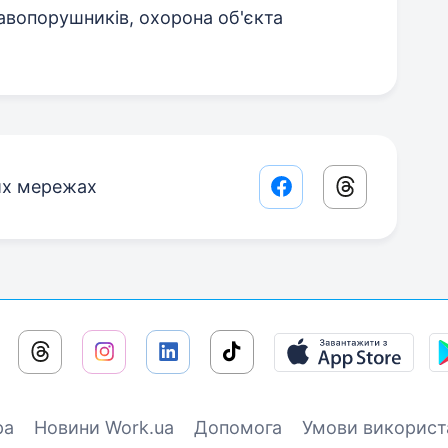
авопорушників, охорона об'єкта
их мережах
Facebook share lin
Threads sha
ра
Новини Work.ua
Допомога
Умови використ