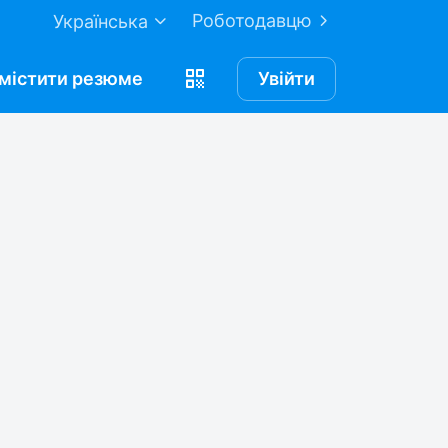
Роботодавцю
Українська
містити
резюме
Увійти