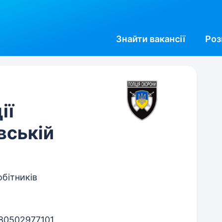
Знайти
вакансії
Роз
ії
вській
обітників
80502977101