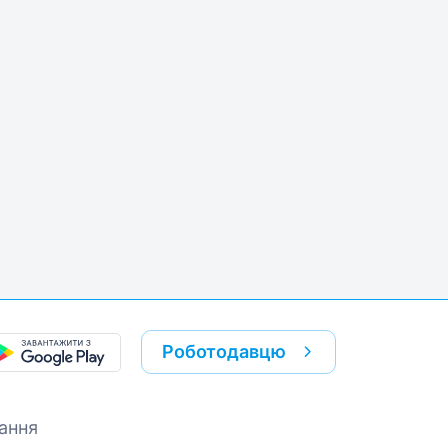
k
re link
Роботодавцю
ання