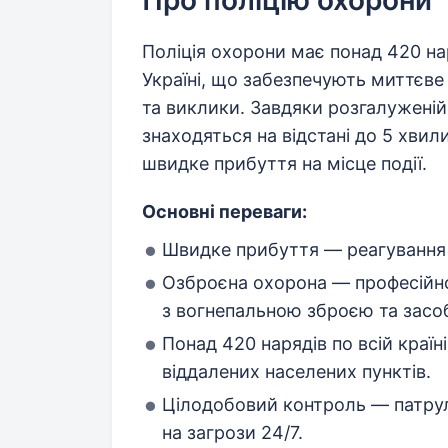
Про поліцію охорони
Поліція охорони має понад 420 на
Україні, що забезпечують миттєве
та виклики. Завдяки розгалуженій
знаходяться на відстані до 5 хвил
швидке прибуття на місце події.
Основні переваги:
Швидке прибуття — реагування т
Озброєна охорона — професійно 
з вогнепальною зброєю та засоб
Понад 420 нарядів по всій країні
віддалених населених пунктів.
Цілодобовий контроль — патрул
на загрози 24/7.