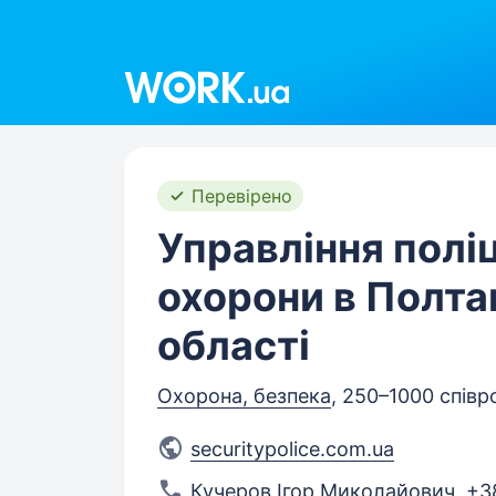
Work.ua
Перевірено
Управління поліц
охорони в Полта
області
Охорона, безпека
, 250–1000 співр
securitypolice.com.ua
Кучеров Ігор Миколайович
,
+3