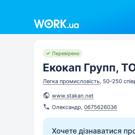
Work.ua
Перевірено
Екокап Групп, Т
Легка промисловість
, 50–250 спів
www.stakan.net
Олександр
,
0675626036
Хочете дізнаватися про 