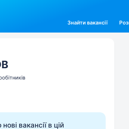
Знайти
вакансії
Роз
ОВ
робітників
нові вакансії в цій