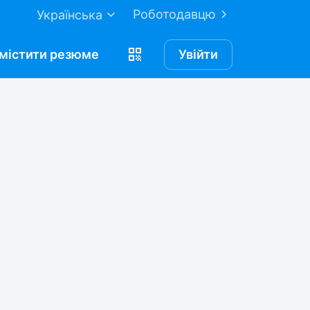
Роботодавцю
Українська
містити
резюме
Увійти