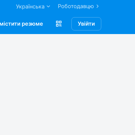
Роботодавцю
Українська
містити
резюме
Увійти