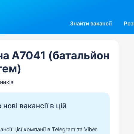
Знайти
вакансії
Роз
на А7041 (батальйон
тем)
тників
нові вакансії в цій
сії цієї компанії в Telegram та Viber.