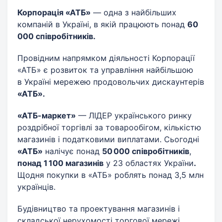
Корпорація «АТБ»
— одна з найбільших
компаній в Україні, в якій працюють понад
60
000 співробітників.
Провідним напрямком діяльності Корпорації
«АТБ» є розвиток та управління найбільшою
в Україні мережею продовольчих дискаунтерів
«АТБ».
«АТБ-маркет»
— ЛІДЕР українського ринку
роздрібної торгівлі за товарообігом, кількістю
магазинів і податковими виплатами. Сьогодні
«АТБ»
налічує понад
50 000 співробітників
,
понад 1 100 магазинів
у 23 областях України
.
Щодня покупки в «АТБ» роблять понад 3,5 млн
українців.
Будівництво та проектування магазинів і
складської нерухомості торгової мережі