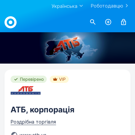
Роботодавцю
Українська
Work.ua
Перевірено
VIP
АТБ, корпорація
Роздрібна торгівля