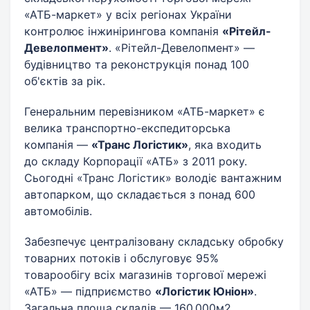
«АТБ-маркет» у всіх регіонах України
контролює інжинірингова компанія
«Рітейл-
Девелопмент»
. «Рітейл-Девелопмент» —
будівництво та реконструкція понад 100
об'єктів за рік.
Генеральним перевізником «АТБ-маркет» є
велика транспортно-експедиторська
компанія —
«Транс Логістик»
, яка входить
до складу Корпорації «АТБ» з 2011 року.
Сьогодні «Транс Логістик» володіє вантажним
автопарком, що складається з понад 600
автомобілів.
Забезпечує централізовану складську обробку
товарних потоків і обслуговує 95%
товарообігу всіх магазинів торгової мережі
«АТБ» — підприємство
«Логістик Юніон»
.
Загальна площа складів — 160 000м2.