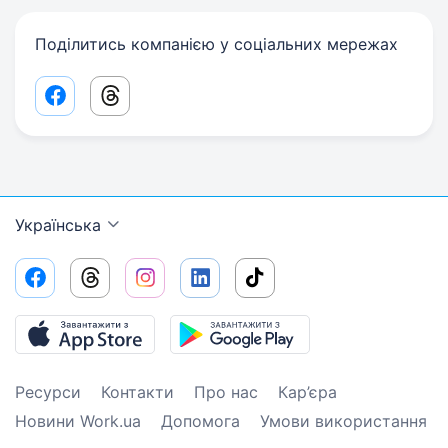
Поділитись компанією у соціальних мережах
Facebook share link
Threads share link
Українська
Ресурси
Контакти
Про нас
Кар’єра
Новини Work.ua
Допомога
Умови використання