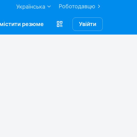
Роботодавцю
Українська
містити
резюме
Увійти