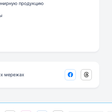
венирную продукцию
ы
их мережах
Facebook share lin
Threads sha