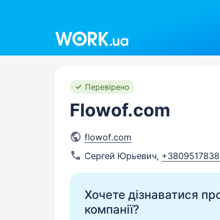
Work.ua
Перевірено
Flowof.com
flowof.com
Сергей Юрьевич
,
+3809517838
Хочете дізнаватися про 
компанії?