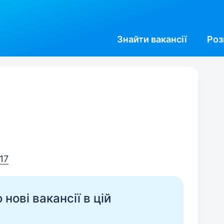
Знайти
вакансії
Роз
17
нові вакансії в цій