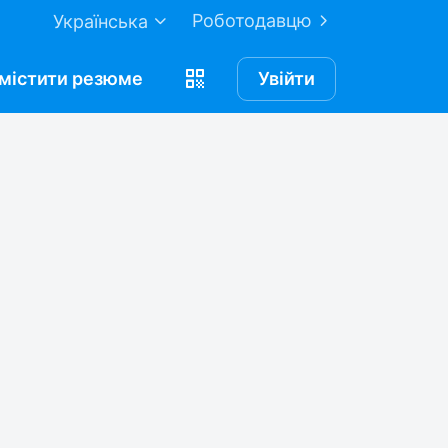
Роботодавцю
Українська
містити
резюме
Увійти