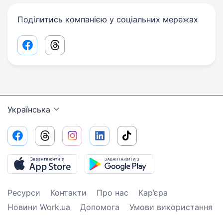
Поділитись компанією у соціальних мережах
Facebook share link
Threads share link
Українська
Ресурси
Контакти
Про нас
Кар’єра
Новини Work.ua
Допомога
Умови використання