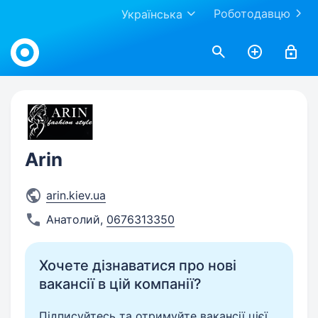
Роботодавцю
Українська
Work.ua
Arin
arin.kiev.ua
Анатолий
,
0676313350
Хочете дізнаватися про нові
вакансії в цій компанії?
Підписуйтесь та отримуйте вакансії цієї