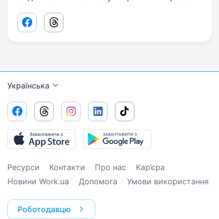
Facebook share link
Threads share link
Українська
Ресурси
Контакти
Про нас
Кар’єра
Новини Work.ua
Допомога
Умови використання
Роботодавцю