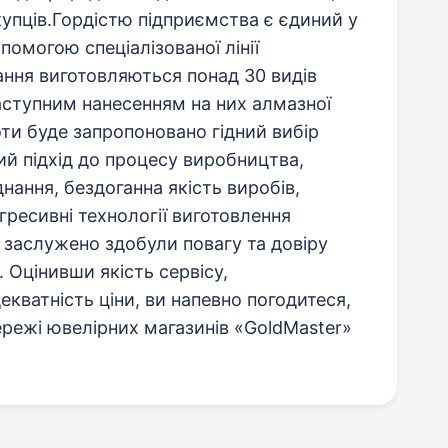
упців.Гордістю підприємства є єдиний у
опомогою спеціалізованої лінії
ання виготовляються понад 30 видів
аступним нанесенням на них алмазної
оти буде запропоновано гідний вибір
й підхід до процесу виробництва,
нання, бездоганна якість виробів,
ресивні технології виготовлення
 заслужено здобули повагу та довіру
 Оцінивши якість сервісу,
екватність ціни, ви напевно погодитеся,
режі ювелірних магазинів «GoldMaster»