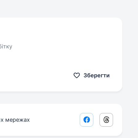
бітку
Зберегти
их мережах
Facebook share lin
Threads sha