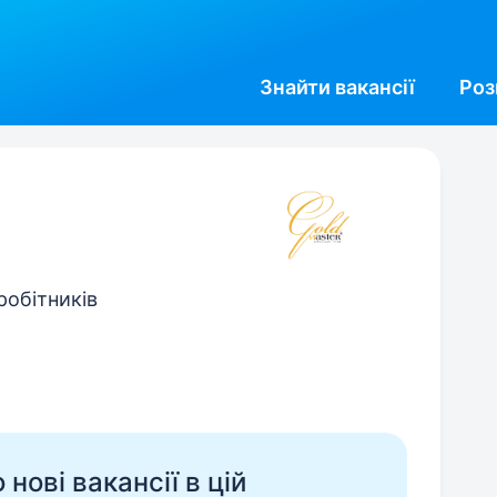
Знайти
вакансії
Роз
робітників
нові вакансії в цій