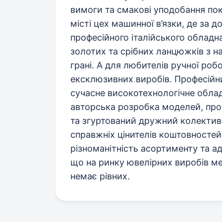
вимоги та смакові уподобання пок
місті цех машинної в’язки, де за д
професійного італійського обладн
золотих та срібних ланцюжків з н
грані. А для любителів ручної роб
ексклюзивних виробів. Професійни
сучасне високотехнологічне облад
авторська розробка моделей, прог
та згуртований дружний колектив
справжніх цінителів коштовностей.
різноманітність асортименту та ад
що на ринку ювелірних виробів ме
немає рівних.