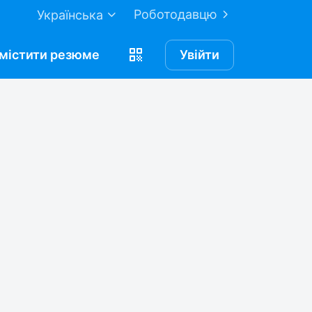
Роботодавцю
Українська
містити
резюме
Увійти