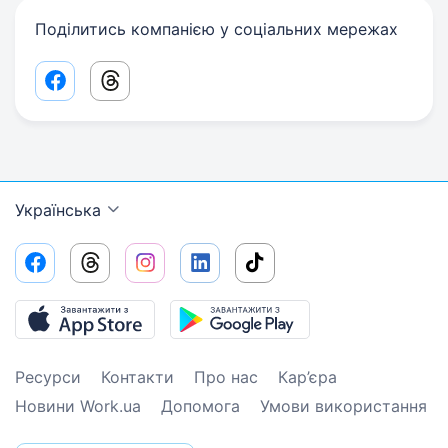
Поділитись компанією у соціальних мережах
Facebook share link
Threads share link
Українська
Ресурси
Контакти
Про нас
Кар’єра
Новини Work.ua
Допомога
Умови використання