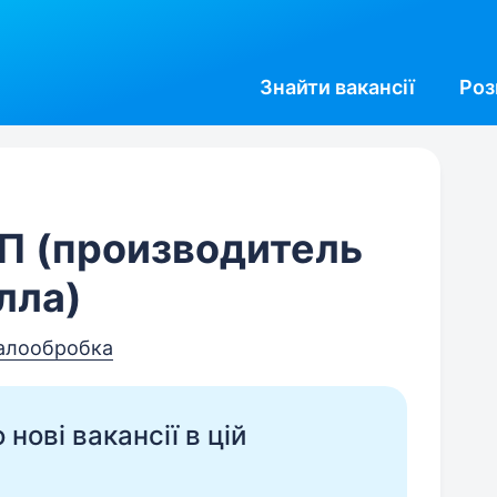
Знайти
вакансії
Роз
ЛП (производитель
лла)
талообробка
нові вакансії в цій