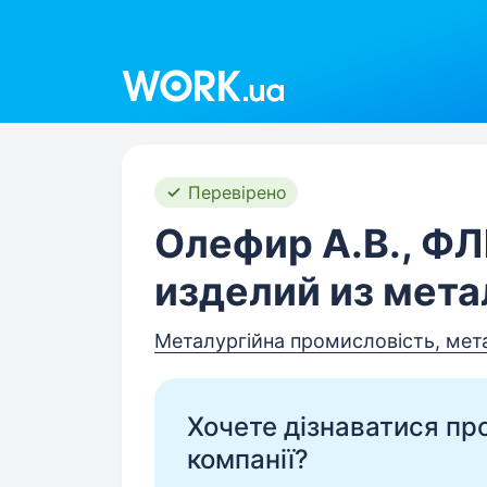
Work.ua
Перевірено
Олефир А.В., Ф
изделий из мета
Металургійна промисловість, ме
Хочете дізнаватися про 
компанії?