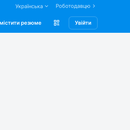
Роботодавцю
Українська
містити
резюме
Увійти