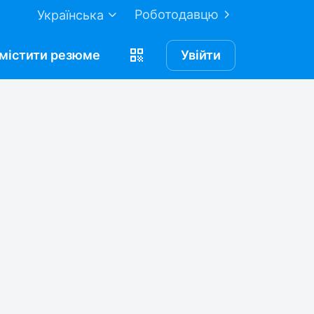
Роботодавцю
Українська
містити
резюме
Увійти