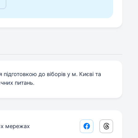
підготовкою до віборів у м. Києві та
чних питань.
их мережах
Facebook share lin
Threads sha