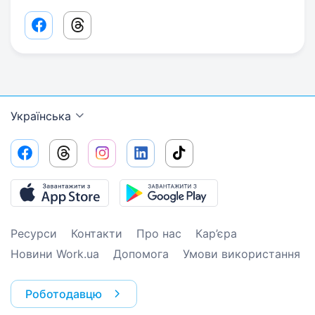
Facebook share link
Threads share link
Українська
Ресурси
Контакти
Про нас
Кар’єра
Новини Work.ua
Допомога
Умови використання
Роботодавцю