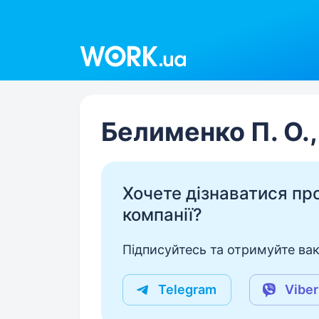
Work.ua
Белименко П. О.
Хочете дізнаватися про 
компанії?
Підписуйтесь та отримуйте вакан
Telegram
Viber