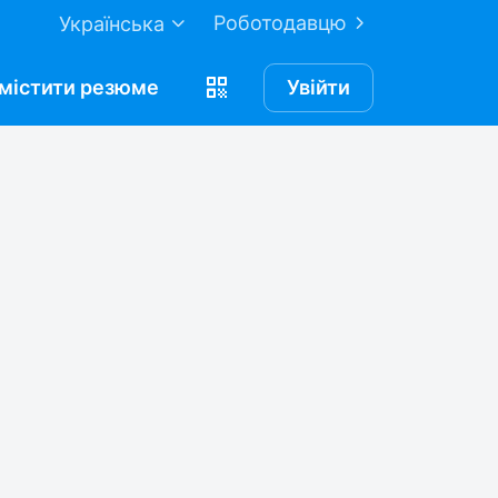
Роботодавцю
Українська
містити
резюме
Увійти