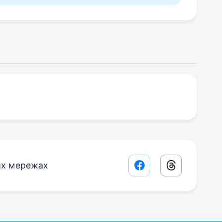
их мережах
Facebook share lin
Threads sha