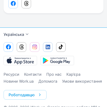
Facebook share link
Threads share link
Українська
Ресурси
Контакти
Про нас
Кар’єра
Новини Work.ua
Допомога
Умови використання
Роботодавцю