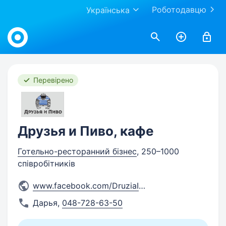
Роботодавцю
Українська
Work.ua
Перевірено
Друзья и Пиво, кафе
Готельно-ресторанний бізнес
, 250–1000
співробітників
www.facebook.com/DruziaIpivo
...
Дарья
,
048-728-63-50