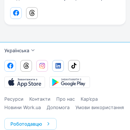
Facebook share link
Threads share link
Українська
Ресурси
Контакти
Про нас
Кар’єра
Новини Work.ua
Допомога
Умови використання
Роботодавцю