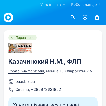
Роботодавцю
Українська
Work.ua
Перевірено
Казачинский Н.М., ФЛП
Роздрібна торгівля
, менше 10 співробітників
bear.biz.ua
Оксана
,
+380972631852
Хочете дізнаватися про нові