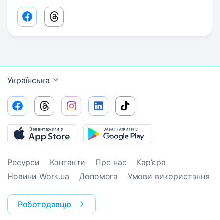
Facebook share link
Threads share link
Українська
Ресурси
Контакти
Про нас
Кар’єра
Новини Work.ua
Допомога
Умови використання
Роботодавцю