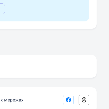
их мережах
Facebook share lin
Threads sha