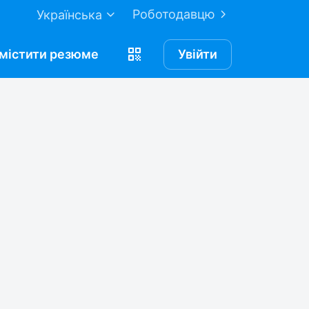
Роботодавцю
Українська
містити
резюме
Увійти