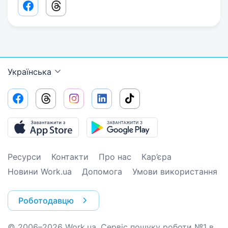
Facebook share link
Threads share link
Українська
Ресурси
Контакти
Про нас
Кар’єра
Новини Work.ua
Допомога
Умови використання
Роботодавцю
© 2006–2026 Work.ua. Сервіс пошуку роботи №1 в