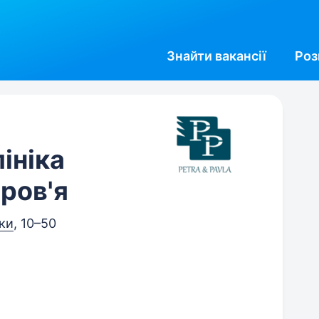
Знайти
вакансії
Роз
лініка
ров'я
ки
, 10–50