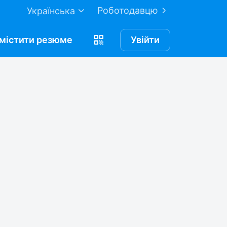
Роботодавцю
Українська
містити
резюме
Увійти