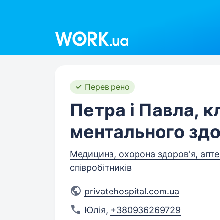
Work.ua
Перевірено
Петра і Павла, к
ментального здо
Медицина, охорона здоров'я, апте
співробітників
privatehospital.com.ua
Юлія
,
+380936269729