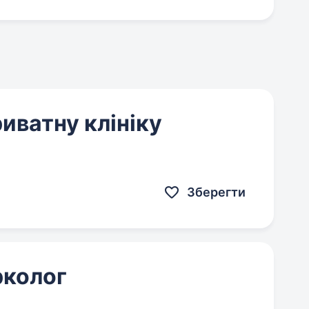
иватну клініку
Зберегти
рколог