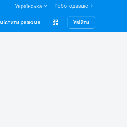
Роботодавцю
Українська
містити
резюме
Увійти