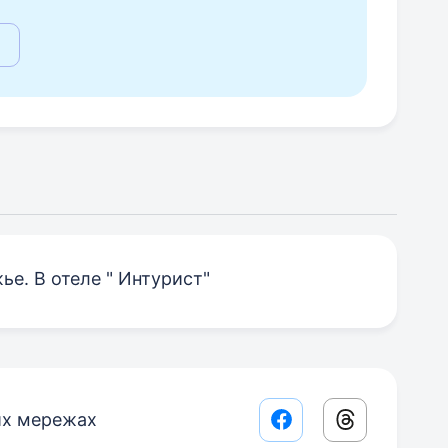
е. В отеле " Интурист"
их мережах
Facebook share lin
Threads sha