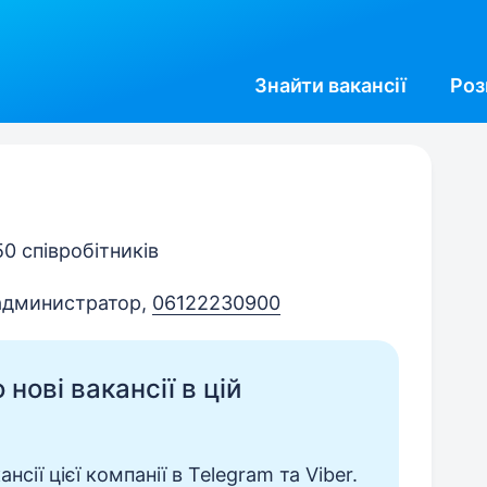
Знайти
вакансії
Роз
50 співробітників
администратор
,
06122230900
нові вакансії в цій
сії цієї компанії в Telegram та Viber.