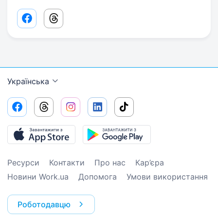
Facebook share link
Threads share link
Українська
Ресурси
Контакти
Про нас
Кар’єра
Новини Work.ua
Допомога
Умови використання
Роботодавцю