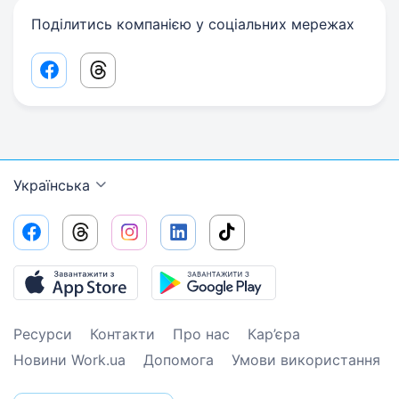
Поділитись компанією у соціальних мережах
Facebook share link
Threads share link
Українська
Ресурси
Контакти
Про нас
Кар’єра
Новини Work.ua
Допомога
Умови використання