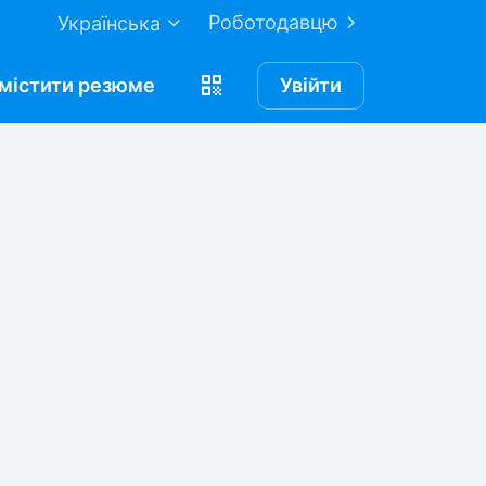
Роботодавцю
Українська
містити
резюме
Увійти