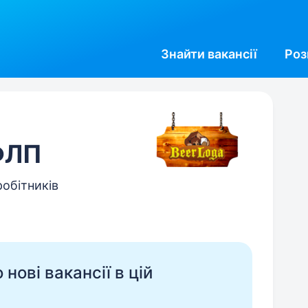
Знайти
вакансії
Роз
ФЛП
робітників
нові вакансії в цій