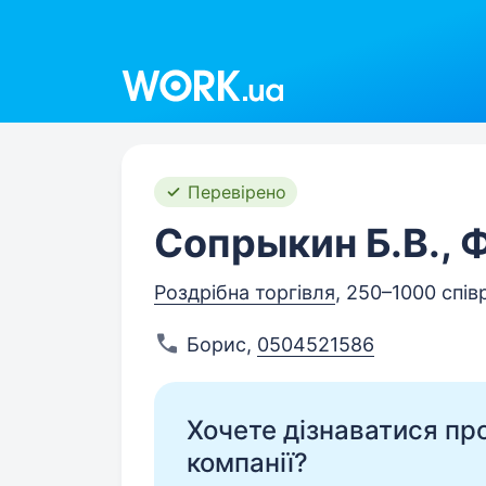
Work.ua
Перевірено
Сопрыкин Б.В., 
Роздрібна торгівля
, 250–1000 спів
Борис
,
0504521586
Хочете дізнаватися про 
компанії?