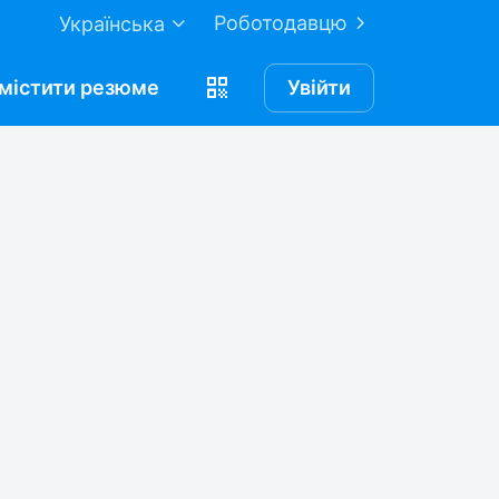
Роботодавцю
Українська
містити
резюме
Увійти