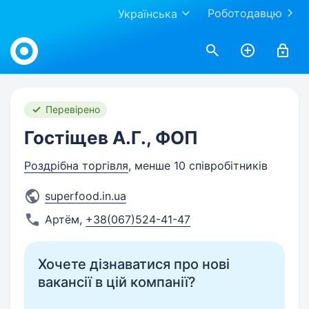
Роботодавцю
Українська
Work.ua
Перевірено
Гостіщев А.Г., ФОП
Роздрібна торгівля
, менше 10 співробітників
superfood.in.ua
Артём
,
+38(067)524-41-47
Хочете дізнаватися про нові
вакансії в цій компанії?