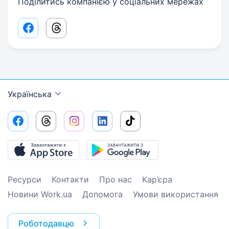
Поділитись компанією у соціальних мережах
Facebook share link
Threads share link
Українська
Ресурси
Контакти
Про нас
Кар’єра
Новини Work.ua
Допомога
Умови використання
Роботодавцю