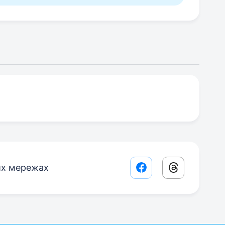
их мережах
Facebook share lin
Threads sha