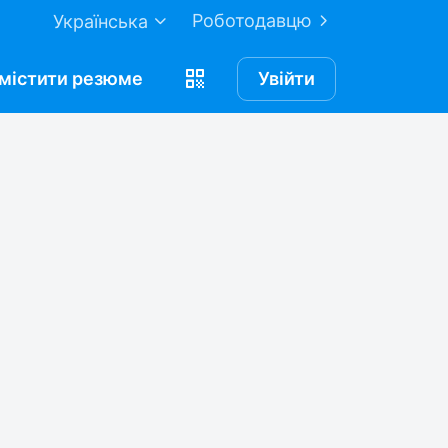
Роботодавцю
Українська
містити
резюме
Увійти