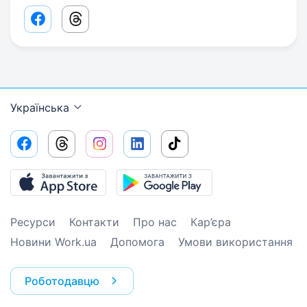
Facebook share link
Threads share link
Українська
Ресурси
Контакти
Про нас
Кар’єра
Новини Work.ua
Допомога
Умови використання
Роботодавцю