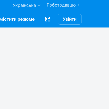
Роботодавцю
Українська
містити
резюме
Увійти