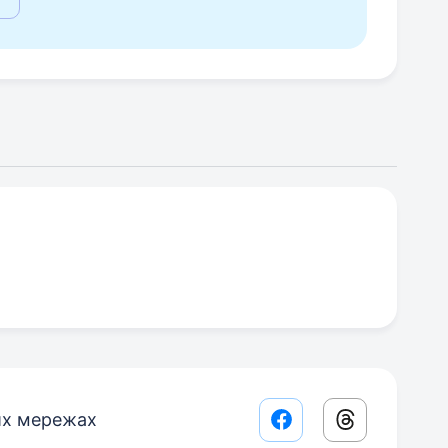
их мережах
Facebook share lin
Threads sha