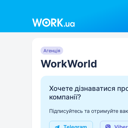
Work.ua
Агенція
WorkWorld
Хочете дізнаватися про 
компанії?
Підписуйтесь та отримуйте вакан
Telegram
Viber