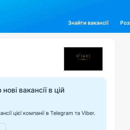
Знайти
вакансії
Роз
нові вакансії в цій
сії цієї компанії в Telegram та Viber.