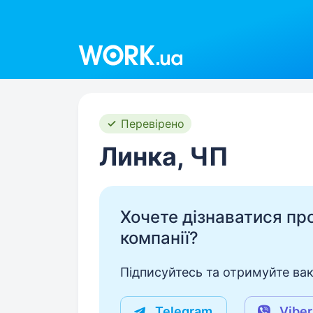
Work.ua
Перевірено
Линка, ЧП
Хочете дізнаватися про 
компанії?
Підписуйтесь та отримуйте вакан
Telegram
Viber