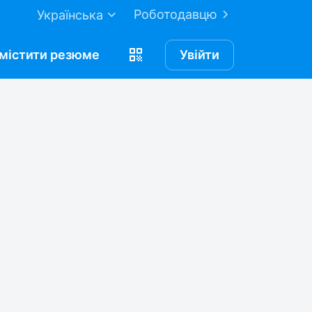
Роботодавцю
Українська
містити
резюме
Увійти