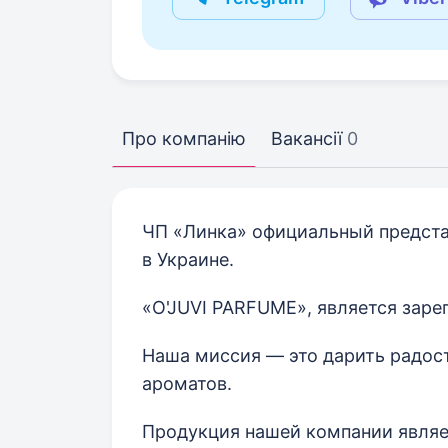
Про компанію
Вакансії
0
ЧП «Линка» официальный предст
в Украине.
«O'JUVI PARFUME», является заре
Наша миссия — это дарить радо
ароматов.
Продукция нашей компании явля