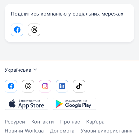
Поділитись компанією у соціальних мережах
Facebook share link
Threads share link
Українська
Ресурси
Контакти
Про нас
Кар’єра
Новини Work.ua
Допомога
Умови використання