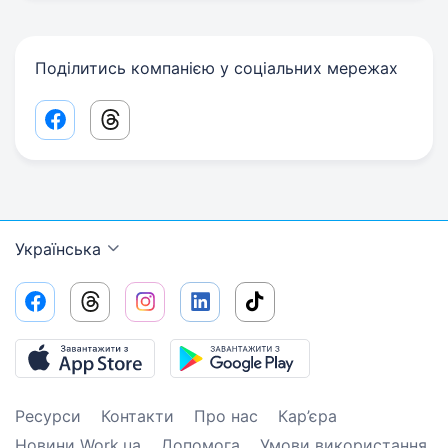
Поділитись компанією у соціальних мережах
Facebook share link
Threads share link
Українська
Ресурси
Контакти
Про нас
Кар’єра
Новини Work.ua
Допомога
Умови використання