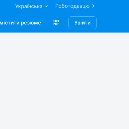
Роботодавцю
Українська
містити
резюме
Увійти