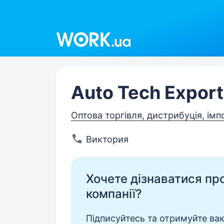
Work.ua
Auto Tech Expor
Оптова торгівля, дистрибуція, імп
Виктория
Хочете дізнаватися про 
компанії?
Підписуйтесь та отримуйте вакан