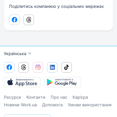
Поділитись компанією у соціальних мережах
Facebook share link
Threads share link
Українська
Ресурси
Контакти
Про нас
Кар’єра
Новини Work.ua
Допомога
Умови використання