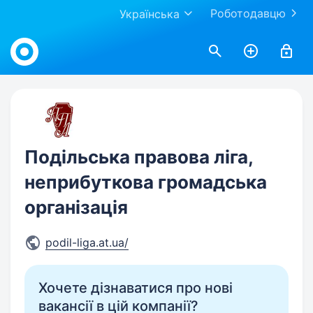
Роботодавцю
Українська
Work.ua
Подільська правова ліга,
неприбуткова громадська
організація
podil-liga.at.ua/
Хочете дізнаватися про нові
вакансії в цій компанії?