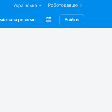
Роботодавцю
Українська
містити
резюме
Увійти