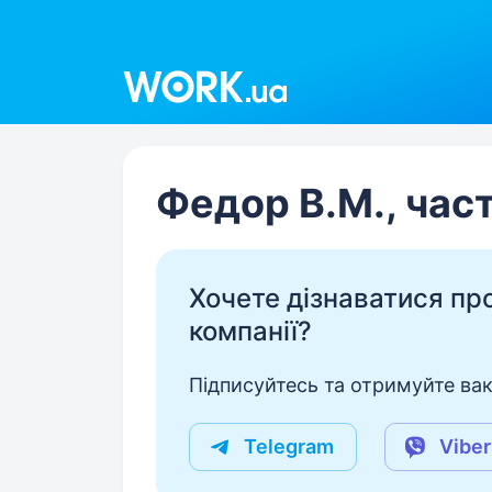
Work.ua
Федор В.М., час
Хочете дізнаватися про 
компанії?
Підписуйтесь та отримуйте вакан
Telegram
Viber