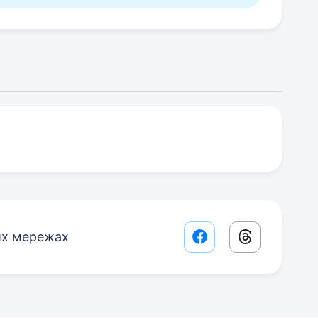
их мережах
Facebook share lin
Threads sha