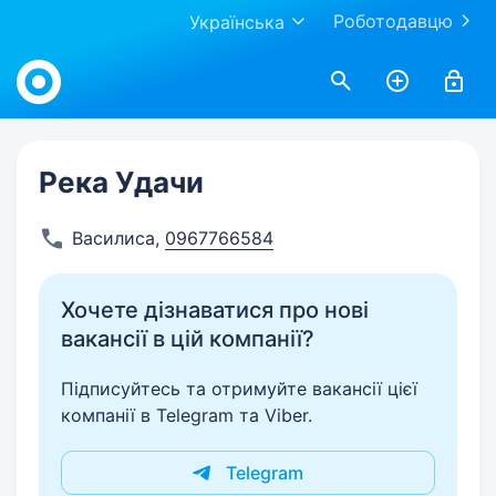
Роботодавцю
Українська
Work.ua
Река Удачи
Василиса
,
0967766584
Хочете дізнаватися про нові
вакансії в цій компанії?
Підписуйтесь та отримуйте вакансії цієї
компанії в Telegram та Viber.
Telegram