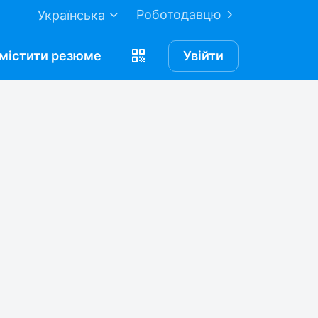
Роботодавцю
Українська
містити
резюме
Увійти