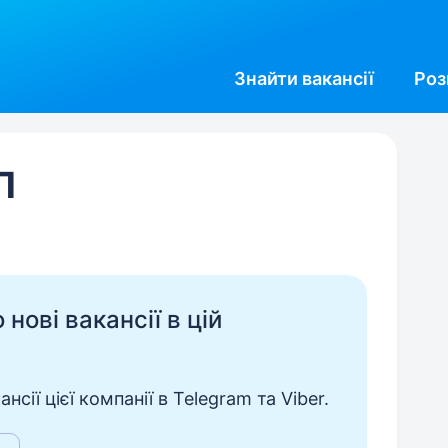
Знайти
вакансії
Роз
П
нові вакансії в цій
сії цієї компанії в Telegram та Viber.