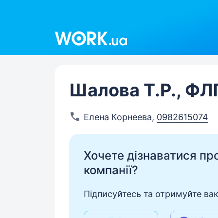
Work.ua
Шалова Т.Р., ФЛ
Елена Корнеева
,
0982615074
Хочете дізнаватися про 
компанії?
Підписуйтесь та отримуйте вакан