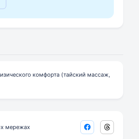
изического комфорта (тайский массаж,
их мережах
Facebook share lin
Threads sha