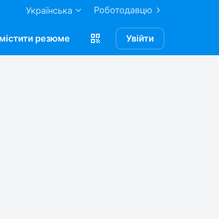
Роботодавцю
Українська
містити
резюме
Увійти