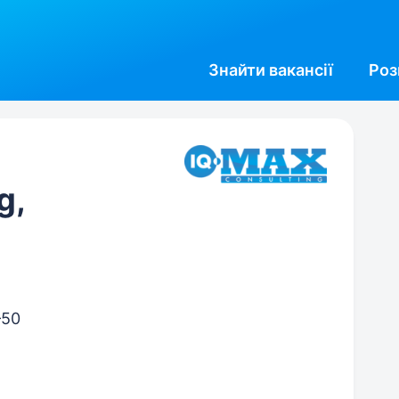
Знайти
вакансії
Роз
g,
–50