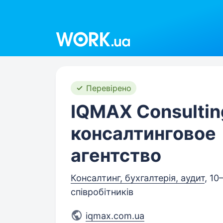
Work.ua
Перевірено
IQMAX Consultin
консалтинговое
агентство
Консалтинг, бухгалтерія, аудит
, 10
співробітників
iqmax.com.ua