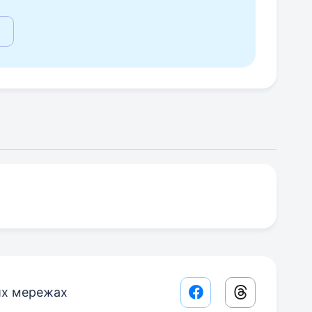
их мережах
Facebook share lin
Threads sha