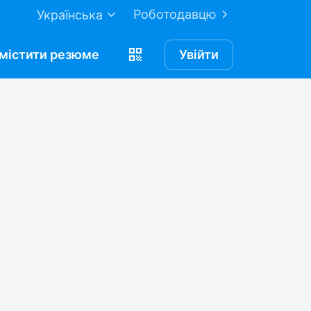
Роботодавцю
Українська
містити
резюме
Увійти