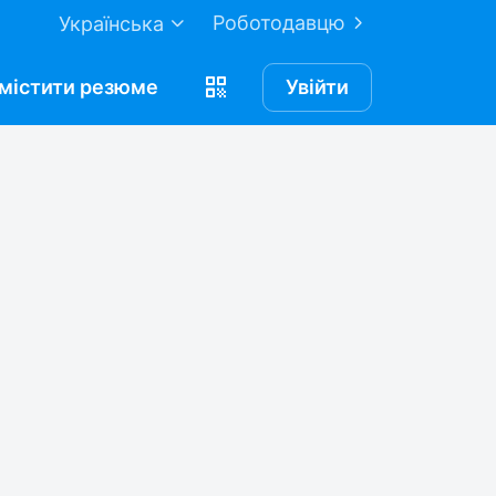
Роботодавцю
Українська
містити
резюме
Увійти