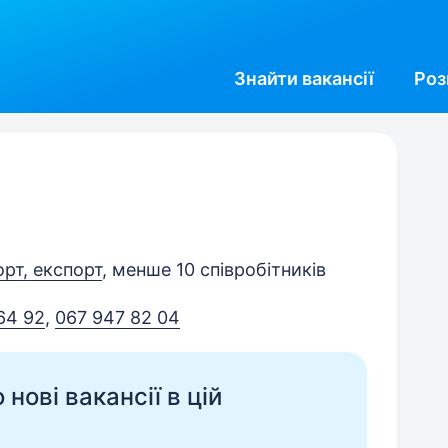
Знайти
вакансії
Роз
орт, експорт
, менше 10 співробітників
64 92
,
067 947 82 04
нові вакансії в цій