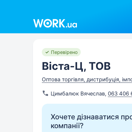
Work.ua
Перевірено
Віста-Ц, ТОВ
Оптова торгівля, дистрибуція, імп
Цимбалюк Вячеслав
,
063 406 
Хочете дізнаватися про 
компанії?