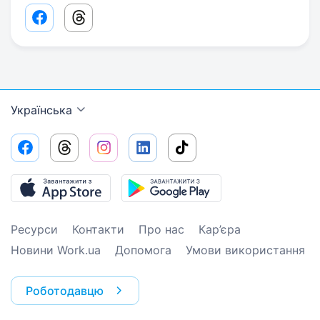
Facebook share link
Threads share link
Українська
Ресурси
Контакти
Про нас
Кар’єра
Новини Work.ua
Допомога
Умови використання
Роботодавцю