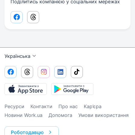
Поділитись компанією у соціальних мережах
Facebook share link
Threads share link
Українська
Ресурси
Контакти
Про нас
Кар’єра
Новини Work.ua
Допомога
Умови використання
Роботодавцю