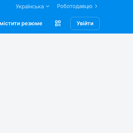
Роботодавцю
Українська
містити
резюме
Увійти