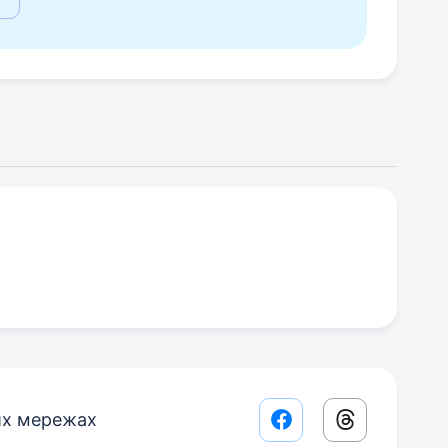
их мережах
Facebook share lin
Threads sha