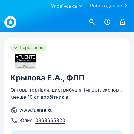
Роботодавцю
Українська
Work.ua
Перевірено
Крылова Е.А., ФЛП
Оптова торгівля, дистрибуція, імпорт, експорт
,
менше 10 співробітників
www.fuente.su
Юлия
,
0963665820