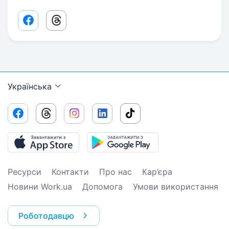
Facebook share link
Threads share link
Українська
Ресурси
Контакти
Про нас
Кар’єра
Новини Work.ua
Допомога
Умови використання
Роботодавцю