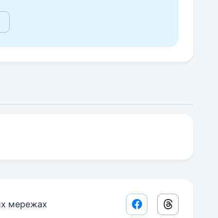
их мережах
Facebook share lin
Threads sha