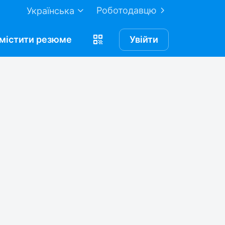
Роботодавцю
Українська
містити
резюме
Увійти