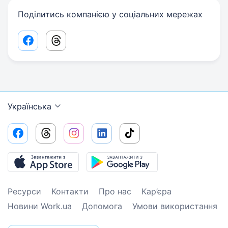
Поділитись компанією у соціальних мережах
Facebook share link
Threads share link
Українська
Ресурси
Контакти
Про нас
Кар’єра
Новини Work.ua
Допомога
Умови використання